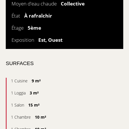
Moyen d'eau chaude
Collective
État
À rafraîchir
Étage
5ème
Exposition
Est, Ouest
SURFACES
1 Cuisine
9 m²
1 Loggia
3 m²
1 Salon
15 m²
1 Chambre
10 m²